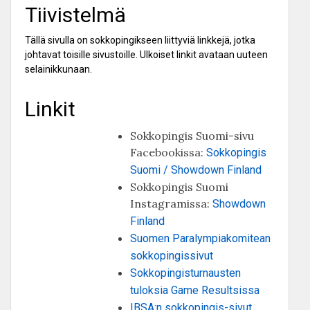
Tiivistelmä
Tällä sivulla on sokkopingikseen liittyviä linkkejä, jotka
johtavat toisille sivustoille. Ulkoiset linkit avataan uuteen
selainikkunaan.
Linkit
Sokkopingis Suomi-sivu
Facebookissa:
Sokkopingis
Suomi / Showdown Finland
Sokkopingis Suomi
Instagramissa:
Showdown
Finland
Suomen Paralympiakomitean
sokkopingissivut
Sokkopingisturnausten
tuloksia Game Resultsissa
IBSA:n sokkopingis-sivut