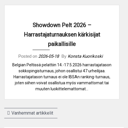
Showdown Pelt 2026 –
Harrastajaturnauksen kärkisijat
paikallisille
Posted on
2026-05-18
By
Konsta Kuorikoski
Belgian Peltissä pelattiin 14.-17.5.2026 harrastajatason
sokkopingisturnaus, johon osallistui 47 urheilijaa.
Harrastajatason turnaus ei ole IBSAn ranking-turnaus,
joten siihen voivat osallistua myös vammattomat tai
muuten luokittelemattomat…
Artikkelien
Vanhemmat artikkelit
selaus