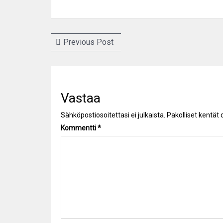
Artikkelien
Previous
Previous Post
selaus
post:
Vastaa
Sähköpostiosoitettasi ei julkaista.
Pakolliset kentät
Kommentti
*