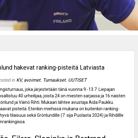
lund hakevat ranking-pisteitä Latviasta
osted in
KV, avoimet
,
Turnaukset
,
UUTISET
gisturnaus, joka järjestetään tänä vuonna 9.-13.7. Liepajan
llistuu 40 urheilijaa, joista 24 on miesten sarjassa ja 16 naisten
rönlund ja Väinö Rihti. Mukaan lähtee avustaja Aida Paukku.
t saavat pisteitä. Etenkin miehissä mukana on kuitenkin ranking-
yvä tilaisuus sekä Grönlundille (7. sija Puolasta 2024) ja Rihdillle
anrankingissa.