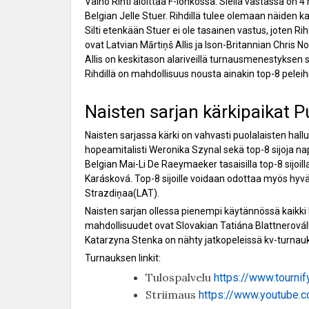
Väinö Rihti aloittaa F-lohkossa. Siellä vastassa on 
Belgian Jelle Stuer. Rihdillä tulee olemaan näiden
Silti etenkään Stuer ei ole tasainen vastus, joten Ri
ovat Latvian Mārtiņš Allis ja Ison-Britannian Chris
Allis on keskitason alariveillä turnausmenestyksen su
Rihdillä on mahdollisuus nousta ainakin top-8 peleih
Naisten sarjan kärkipaikat Pu
Naisten sarjassa kärki on vahvasti puolalaisten h
hopeamitalisti Weronika Szynal sekä top-8 sijoja n
Belgian Mai-Li De Raeymaeker tasaisilla top-8 sijoi
Karásková. Top-8 sijoille voidaan odottaa myös hy
Strazdiņaa(LAT).
Naisten sarjan ollessa pienempi käytännössä kaikki k
mahdollisuudet ovat Slovakian Tatiána Blattneroválla 
Katarzyna Stenka on nähty jatkopeleissä kv-turnauk
Turnauksen linkit:
Tulospalvelu
https://www.tourni
Striimaus
https://www.youtube