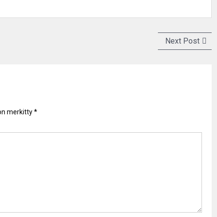
Next
Next Post
post:
 on merkitty
*