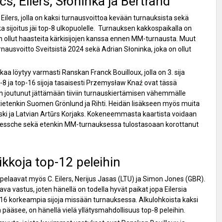
s, Eilers, Słoninka ja Bertrand
ilers, jolla on kaksi turnausvoittoa kevään turnauksista sekä
ijoitus jäi top-8 ulkopuolelle. Turnauksen kakkospaikalla on
n ollut haasteita kärkisijojen kanssa ennen MM-turnausta. Muut
rnausvoitto Sveitsistä 2024 sekä Adrian Słoninka, joka on ollut
aa löytyy varmasti Ranskan Franck Bouilloux, jolla on 3. sija
p-8 ja top-16 sijoja tasaisesti Przemysław Knaź ovat tässä
n joutunut jättämään tiiviin turnauskiertämisen vähemmälle
at tietenkin Suomen Grönlund ja Rihti. Heidän lisäkseen myös muita
ewski ja Latvian Artūrs Korjaks. Kokeneemmasta kaartista voidaan
Driessche sekä etenkin MM-turnauksessa tulostasoaan korottanut
ikkoja top-12 peleihin
 pelaavat myös C. Eilers, Nerijus Jasas (LTU) ja Simon Jones (GBR).
a vastus, joten hänellä on todella hyvät paikat jopa Eilersia
-16 korkeampia sijoja missään turnauksessa. Alkulohkoista kaksi
 pääsee, on hänellä vielä yllätysmahdollisuus top-8 peleihin.