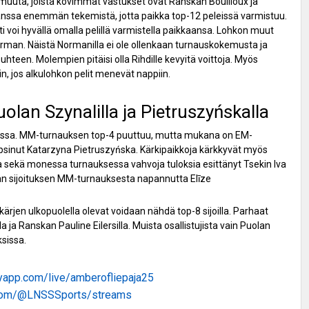
4 muuta, joista kovimmat vastukset ovat Ranskan Bouilloux ja
 kanssa enemmän tekemistä, jotta paikka top-12 peleissä varmistuu.
hti voi hyvällä omalla pelillä varmistella paikkaansa. Lohkon muut
 Norman. Näistä Normanilla ei ole ollenkaan turnauskokemusta ja
hteen. Molempien pitäisi olla Rihdille kevyitä voittoja. Myös
in, jos alkulohkon pelit menevät nappiin.
olan Szynalilla ja Pietruszyńskalla
allussa. MM-turnauksen top-4 puuttuu, mutta mukana on EM-
apsinut Katarzyna Pietruszyńska. Kärkipaikkoja kärkkyvät myös
lla sekä monessa turnauksessa vahvoja tuloksia esittänyt Tsekin Iva
vän sijoituksen MM-turnauksesta napannutta Elīze
ärjen ulkopuolella olevat voidaan nähdä top-8 sijoilla. Parhaat
ja Ranskan Pauline Eilersilla. Muista osallistujista vain Puolan
sissa.
fyapp.com/live/amberofliepaja25
.com/@LNSSSports/streams