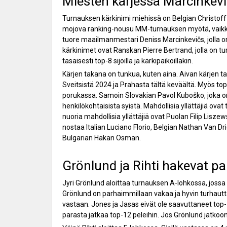
Miesten kärjessä Marcinkevič
Turnauksen kärkinimi miehissä on Belgian Christoff E
mojova ranking-nousu MM-turnauksen myötä, vaikka s
tuore maailmanmestari Deniss Marcinkevičs, jolla o
kärkinimet ovat Ranskan Pierre Bertrand, jolla on tu
tasaisesti top-8 sijoilla ja kärkipaikoillakin.
Kärjen takana on tunkua, kuten aina. Aivan kärjen tak
Sveitsistä 2024 ja Prahasta tältä keväältä. Myös to
porukassa. Samoin Slovakian Pavol Kuboško, joka o
henkilökohtaisista syistä. Mahdollisia yllättäjiä ov
nuoria mahdollisia yllättäjiä ovat Puolan Filip Lisz
nostaa Italian Luciano Florio, Belgian Nathan Van 
Bulgarian Hakan Osman.
Grönlund ja Rihti hakevat pa
Jyri Grönlund aloittaa turnauksen A-lohkossa, jossa
Grönlund on parhaimmillaan vakaa ja hyvin turhauttav
vastaan. Jones ja Jasas eivät ole saavuttaneet top
parasta jatkaa top-12 peleihin. Jos Grönlund jatkoon