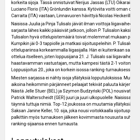
korkeita sijoja. Tässä onnistuivat Nerijus Jassas (LTU) Oikaraisen 
Luciano Florio (ITA) Grönlundin kanssa. Kytöviita voitti oman otte
Carraita (ITA) vastaan, Linnavuoren hävittyä Nicolas Heckerille (F
Naisissa Juulia ja Pinja Tulisalo jäivät ilman voittoja liigavaiheessa
sarjasta lähes kaikki pääsivät jatkoon, jolloin P. Tulisalon kaksi eräv
Tulisalon hyvä ottelupistemäärä toivat molemmat mukaan pudotu
Kumpikin jäi 0-3 tappiolle ja matkasi sijoituspeleihin. P. Tulisalo tu
ottelupariinsa korkeammalla liigasijalla. Hän ei kuitenkaan saanu
ottelua itselleen, joten loppusijana 21. J. Tulisalo sai liigavaiheen 
haastavamman vastustajan, mutta kampesi tästä 2-1 voiton tiukoill
Loppusijoitus 20., joka on korkein isossa ranking-turnauksessa.
Miesten sarjassa ei nähty isoja yllätyksiä lopputuloksissa. Muuta
aikoina heikommin pärjänneet pelaajat tekivät paluuta kärjen tu
Näistä Jelle Stuer (BEL) ja Szymon Budzyński (POL) nousivat top-
Patrick Walterscheidt (GER) juuri ja juuri ulkopuolelle. Naisissa kov
täynnä tuttuja nimiä. Top-12 joukossa on muutamia yllätyksiä, et
Saksan Janine Keller, 10. sija, joka nousi voitokkaalla sijoituspelillä.
palkittiin myös turnauksen jälkeen kovimmasta noususta suhtee
ranking-sijaansa ennen turnausta.