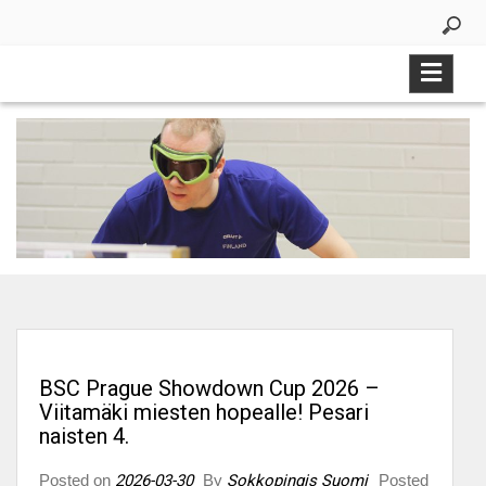
Skip
to
content
BSC Prague Showdown Cup 2026 –
Viitamäki miesten hopealle! Pesari
naisten 4.
Posted on
2026-03-30
By
Sokkopingis Suomi
Posted