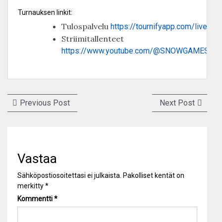
Turnauksen linkit:
Tulospalvelu
https://tournifyapp.com/live/b
Striimitallenteet
https://www.youtube.com/@SNOWGAMESLIV
Artikkelien
Previous
Next
Previous Post
Next Post
selaus
post:
post:
Vastaa
Sähköpostiosoitettasi ei julkaista.
Pakolliset kentät on
merkitty
*
Kommentti
*