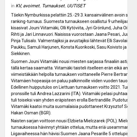
in
KV, avoimet
,
Turnaukset
,
UUTISET
Tšekin Nymburkissa pelattiin 25.-29.3. kansainvälinen avoin sokk
ranking-turnaus. Suomesta turnaukseen osallistui 9 urheilijaa. Mi
kisasivat Jouni Viitamäki, Olli Kytöviita, Jyri Grönlund, Juha Oikara
Rihti ja Jari Linnavuori. Naisissa vuorostaan Jaana Pesari, Juulia Tu
Pinja Tulisalo. Valmentajiksi ja avustajiksi lähtevät Elli Savolainen,
Paukku, Samuli Harjunen, Konsta Kuorikoski, Sasu Koivisto ja Vilh
Siekkinen.
Suomen Jouni Viitamäki nousi miesten sarjassa finaaliin asti, mutt
tällä kertaa saamatta. Viitamäki taisteli itselleen erän eikä antan
viimeistäkään helpolla turnauksen voittaneelle Pierre Bertrandille
Viitamäen hopeasija on paluu palkinnoille viiden vuoden tauon jäl
Edellinen huipputulos on Liettuan turnauksen voitto 2021. Turna
pronssille tuli Andrea Lazzarini (ITA). Viitamäki pelasi puhtaan lii
tuli toiseksi vain yhden eräpisteen erolla Bertrandille. Pudotuspel
Viitamäki kaatoi muita suomalaisia pudottaneet Krzysztof Sobiło 
Hakan Osman (BGR).
Naisten sarjan voittoon nousi Elżbieta Mielczarek (POL). Mielczare
turnauksessa hävinnyt yhtään ottelua, mutta eriä useamman.
Liigavaiheessa hän hävisi Suomen Jaana Pesarille 5 ottelupisteell