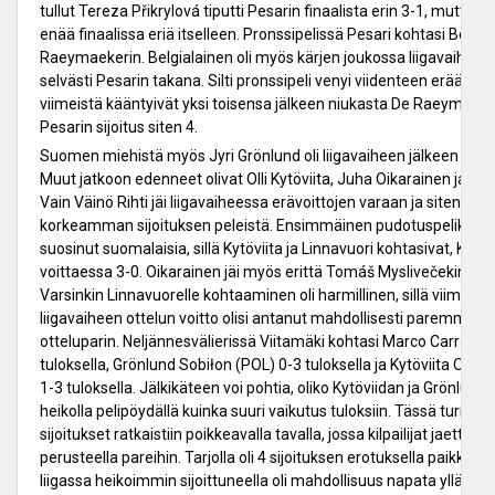
tullut Tereza Přikrylová tiputti Pesarin finaalista erin 3-1, mutta e
enää finaalissa eriä itselleen. Pronssipelissä Pesari kohtasi Belgia
Raeymaekerin. Belgialainen oli myös kärjen joukossa liigavaihees
selvästi Pesarin takana. Silti pronssipeli venyi viidenteen erään, j
viimeistä kääntyivät yksi toisensa jälkeen niukasta De Raeymaeker
Pesarin sijoitus siten 4.
Suomen miehistä myös Jyri Grönlund oli liigavaiheen jälkeen kärk
Muut jatkoon edenneet olivat Olli Kytöviita, Juha Oikarainen ja Jari
Vain Väinö Rihti jäi liigavaiheessa erävoittojen varaan ja siten ulos
korkeamman sijoituksen peleistä. Ensimmäinen pudotuspelikierro
suosinut suomalaisia, sillä Kytöviita ja Linnavuori kohtasivat, Kytö
voittaessa 3-0. Oikarainen jäi myös erittä Tomáš Myslivečekin (C
Varsinkin Linnavuorelle kohtaaminen oli harmillinen, sillä viimeise
liigavaiheen ottelun voitto olisi antanut mahdollisesti paremman j
otteluparin. Neljännesvälierissä Viitamäki kohtasi Marco Carrain (
tuloksella, Grönlund Sobiłon (POL) 0-3 tuloksella ja Kytöviita Osm
1-3 tuloksella. Jälkikäteen voi pohtia, oliko Kytöviidan ja Grönlundi
heikolla pelipöydällä kuinka suuri vaikutus tuloksiin. Tässä turnau
sijoitukset ratkaistiin poikkeavalla tavalla, jossa kilpailijat jaettiin 
perusteella pareihin. Tarjolla oli 4 sijoituksen erotuksella paikkoja,
liigassa heikoimmin sijoittuneella oli mahdollisuus napata yllättäv