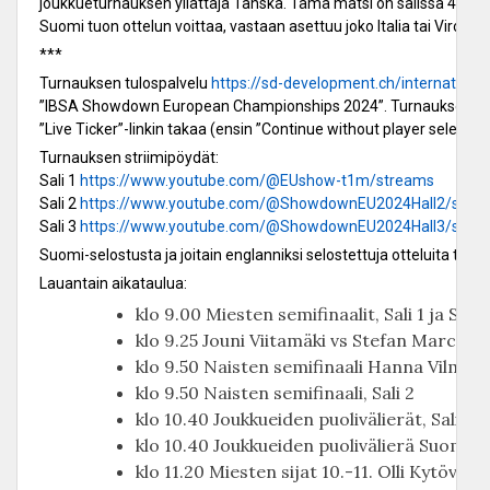
joukkueturnauksen yllättäjä Tanska. Tämä matsi on salissa 4, joten
Suomi tuon ottelun voittaa, vastaan asettuu joko Italia tai Viro. Pa
***
Turnauksen tulospalvelu
https://sd-development.ch/international
”IBSA Showdown European Championships 2024”. Turnaukseen ei val
”Live Ticker”-linkin takaa (ensin ”Continue without player selection
Turnauksen striimipöydät:
Sali 1
https://www.youtube.com/@EUshow-t1m/streams
Sali 2
https://www.youtube.com/@ShowdownEU2024Hall2/stre
Sali 3
https://www.youtube.com/@ShowdownEU2024Hall3/stre
Suomi-selostusta ja joitain englanniksi selostettuja otteluita tar
Lauantain aikataulua:
klo 9.00 Miesten semifinaalit, Sali 1 ja Sali 
klo 9.25 Jouni Viitamäki vs Stefan Marcin (SV
klo 9.50 Naisten semifinaali Hanna Vilmi vs 
klo 9.50 Naisten semifinaali, Sali 2
klo 10.40 Joukkueiden puolivälierät, Sali 1, Sa
klo 10.40 Joukkueiden puolivälierä Suomi vs
klo 11.20 Miesten sijat 10.-11. Olli Kytövii