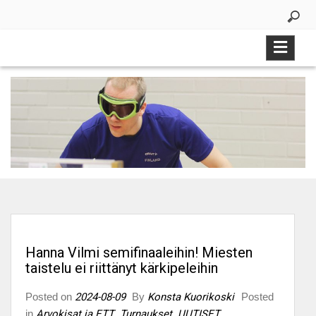
Skip
to
content
Hanna Vilmi semifinaaleihin! Miesten
taistelu ei riittänyt kärkipeleihin
Posted on
2024-08-09
By
Konsta Kuorikoski
Posted
in
Arvokisat ja ETT
,
Turnaukset
,
UUTISET