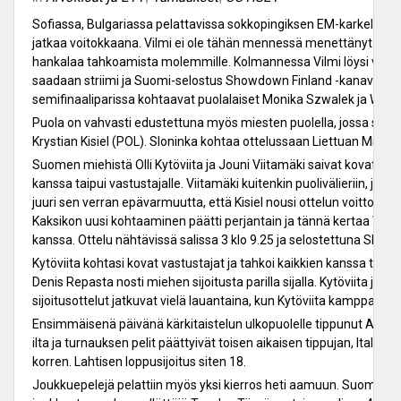
Sofiassa, Bulgariassa pelattavissa sokkopingiksen EM-karkeloissa
jatkaa voitokkaana. Vilmi ei ole tähän mennessä menettänyt yhtää
hankalaa tahkoamista molemmille. Kolmannessa Vilmi löysi voittavat
saadaan striimi ja Suomi-selostus Showdown Finland -kanavalla. Vi
semifinaaliparissa kohtaavat puolalaiset Monika Szwalek ja Wero
Puola on vahvasti edustettuna myös miesten puolella, jossa semifi
Krystian Kisiel (POL). Sloninka kohtaa ottelussaan Liettuan Mindauga
Suomen miehistä Olli Kytöviita ja Jouni Viitamäki saivat kovat lo
kanssa taipui vastustajalle. Viitamäki kuitenkin puolivälieriin, jos
juuri sen verran epävarmuutta, että Kisiel nousi ottelun voittoon 
Kaksikon uusi kohtaaminen päätti perjantain ja tännä kertaa Viita
kanssa. Ottelu nähtävissä salissa 3 klo 9.25 ja selostettuna Show
Kytöviita kohtasi kovat vastustajat ja tahkoi kaikkien kanssa täyd
Denis Repasta nosti miehen sijoitusta parilla sijalla. Kytöviita jatka
sijoitusottelut jatkuvat vielä lauantaina, kun Kytöviita kamppailee 
Ensimmäisenä päivänä kärkitaistelun ulkopuolelle tippunut Ari Laht
ilta ja turnauksen pelit päättyivät toisen aikaisen tippujan, Ital
korren. Lahtisen loppusijoitus siten 18.
Joukkuepelejä pelattiin myös yksi kierros heti aamuun. Suomelle si