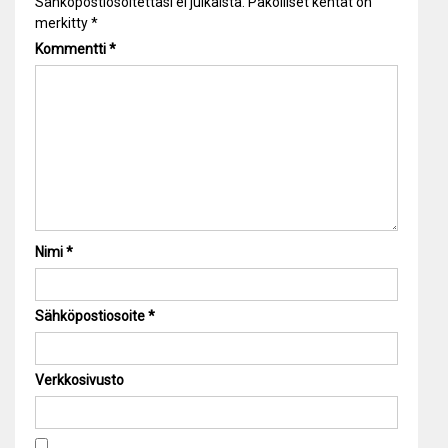
Sähköpostiosoitettasi ei julkaista.
Pakolliset kentät on
merkitty
*
Kommentti
*
Nimi
*
Sähköpostiosoite
*
Verkkosivusto