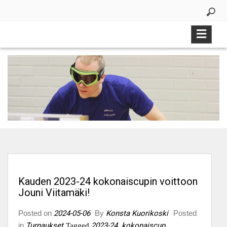
Skip
to
content
Kauden 2023-24 kokonaiscupin voittoon
Jouni Viitamäki!
Posted on
2024-05-06
By
Konsta Kuorikoski
Posted
in
Turnaukset
2023-24
kokonaiscup
Tagged
,
,