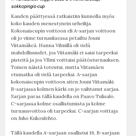
sokkopingis-cup
Kauden päättyessä ratkaistiin kunnolla myös
koko kauden menestynein urheilija.
Kokonaiscupin voittoon eli A-sarjan voittoon
oli jo viime turnauksessa petailtu Jouni
Viitamäkeä. Hanna Vilmillä oli vielä
mahdollisuudet, jos Viitamäki ei saisi tarpeeksi
pisteitä ja jos VIlmi voittaisi päätösturnauksen.
Toinen näistä toteutui, mutta Viitamäen
etumatka oli vielä tarpeeksi. A-sarjan
kokonaiscupin voittoon siten Jouni Viitamäki.
B-sarjassa kolmen kärki on jo vaihtanut sarjaa.
Sarjan paras tällä kaudella on Paavo Tulisalo.
C-sarjassa kolme osallistumista ja kolme
turnausvoittoa oli tarpeeksi. C-sarjan voittaja
on Juho Kukonlehto.
Tällä kaudella A-sarjaan osallistui 16, B-sarjaan