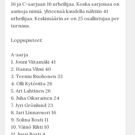
16 ja C-sarjaan 16 urheilijaa. Koska sarjoissa on
samoja nimiä, yhteensä kaudella nähtiin 41
urheilijaa. Keskimäärin se on 25 osallistujaa per
turnaus.
Loppupisteet:
A-sarja
1. Jouni Viitamäki 41
2. Hanna Vilmi 40
3. Teemu Ruohonen 33
4. Olli Kytöviita 26
5. Ari Lahtinen 26
6. Juha Oikarainen 24
7. Jyri Grönlund 23
8. Jari Linnavuori 16
9. Solina Rosti 11
10. Väinö Rihti 10
11. Jussi Rosti 4