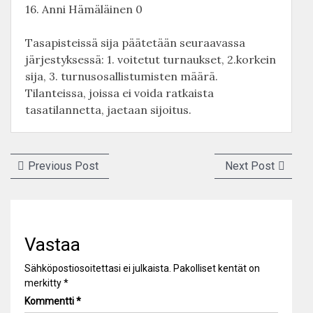
16. Anni Hämäläinen 0
Tasapisteissä sija päätetään seuraavassa
järjestyksessä: 1. voitetut turnaukset, 2.korkein
sija, 3. turnusosallistumisten määrä.
Tilanteissa, joissa ei voida ratkaista
tasatilannetta, jaetaan sijoitus.
Artikkelien
Previous
Next
Previous Post
Next Post
selaus
post:
post:
Vastaa
Sähköpostiosoitettasi ei julkaista.
Pakolliset kentät on
merkitty
*
Kommentti
*