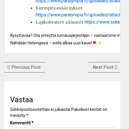
https://www.paralympia.fi/uploaded/attachme
Kurinpitomääräykset
https://www.paralympia.fi/uploaded/attachm
Lajikohtaiset säännöt
https://www.sokkoping
Kysyttävää? Ota yhteyttä turnausjärjestäjiin – vastaamme miele
Nähdään Helsingissä – siellä alkaa uusi kausi!
Artikkelien
Previous
Next
Previous Post
Next Post
selaus
post:
post:
Vastaa
Sähköpostiosoitettasi ei julkaista.
Pakolliset kentät on
merkitty
*
Kommentti
*