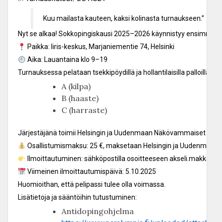
Kuu mailasta kauteen, kaksi kolinasta turnaukseen.”
Nyt se alkaa! Sokkopingiskausi 2025–2026 käynnistyy ensimmäisel
Paikka: Iiris-keskus, Marjaniementie 74, Helsinki
Aika: Lauantaina klo 9–19
Turnauksessa pelataan tsekkipöydillä ja hollantilaisilla palloilla. 
A (kilpa)
B (haaste)
C (harraste)
Järjestäjänä toimii Helsingin ja Uudenmaan Näkövammaiset ry (HUN)
Osallistumismaksu: 25 €, maksetaan Helsingin ja Uudenmaan nä
Ilmoittautuminen: sähköpostilla osoitteeseen akseli.makkonen
Viimeinen ilmoittautumispäivä: 5.10.2025
Huomioithan, että pelipassi tulee olla voimassa.
Lisätietoja ja sääntöihin tutustuminen:
Antidopingohjelma