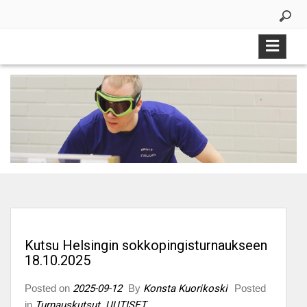
Skip
to
content
Kutsu Helsingin sokkopingisturnaukseen
18.10.2025
Posted on
2025-09-12
By
Konsta Kuorikoski
Posted
in
Turnauskutsut
,
UUTISET