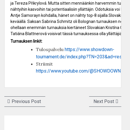
ja Tereza Přikrylová. Mutta sitten mennäänkin harvemmin turnau
nähtyihin kasvoihin tai potentiaalisiin yllättäjin. Odotuksia voi lai
Antje Samorayn kohdalla, hänet on nähty top-8 sijalla Slovakias
keväällä. Saksan Sabrina Schmitz oli Bolognan turnauksen neljäs
ohellaan enemmän turnauksia kiertäneet Slovakian Kristína Cesn
Tatiána Blattnerová voisivat tässä turnauksessa olla yllättäjiä.
Turnauksen linkit:
Tulospalvelu
https://www.showdown-
tournament.de/index.php?TN=203&ad=results
Striimit
https://www.youtube.com/@SHOWDOWNPOL
Artikkelien
Previous
Next
Previous Post
Next Post
selaus
post:
post: