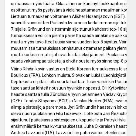
on haussa myös täältä. Oikarainen on kärsinyt loukkaantumisista
osoittanut myös pystyvänsä vielä haastamaan maailman kovinta
Liettuan turnauksen voittaneen Ališher Hožanijazovin (EST). Jyri
saavutti vuosi sitten Puolasta kv-uransa korkeimman sijoituksen, 
7. sijalle. Grönlund on sittemmin sijoittunut kahdesti top-16 sijoille
turnauksessa voi olla pientä painetta saada ainakin se paikka jatk
mutta myös tavoitteet uusia viime vuoden top-8 sijoitus. Väinö Rih
muutamissa turnauksissa onnistunut ottamaan paikan ylemmissä
mutta korkeammat sijat ovat toistaiseksi jääneet. Puolassa voisi 
saada vakaampaa tulosta ja ehkä nousta myös sinne top-8 paikkoje
Väinö Rihdin kovin vastus on Etelä-Korean turnauksessa toiseksi t
Bouilloux (FRA). Lohkon muista, Slovakian Lukáš Lednickýstä ja 
Deptułasta ei pitäisi olla suurta haittaa. Tosin varsinkin Puolassa u
taso saattaa lähteä nousuun hyvinkin nopeasti. Olli Kytöviidan lo
haaste saattaa tulla Zürichissä hyvin pelanneen Václav Krychtále
(CZE). Teodor Stoyanov (BGR) ja Nicolas Hecker (FRA) eivät ole s
alimpia pistesijoja parempaa. Jyri Grönlundin haastavin lohkovas
oleva nuori puolalainen Filip Liszewski. Lohkosta Jan Řežucha (CZ
sijoittunut pääasiassa pistesijojen ulkopuolelle ja Patryk Hyla (POL
ensimmäistä kertaa kv-turnauksessa. Juha Oikaraisen haastavin
Andrea Lazzarini (ITA). Lazzarini on paha vastus etenkin suomalais