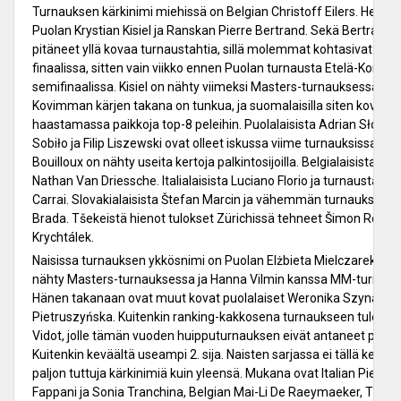
Turnauksen kärkinimi miehissä on Belgian Christoff Eilers. Heti pe
Puolan Krystian Kisiel ja Ranskan Pierre Bertrand. Sekä Bertrand e
pitäneet yllä kovaa turnaustahtia, sillä molemmat kohtasivat ensi
finaalissa, sitten vain viikko ennen Puolan turnausta Etelä-Korea
semifinaalissa. Kisiel on nähty viimeksi Masters-turnauksessa, jonk
Kovimman kärjen takana on tunkua, ja suomalaisilla siten kovia n
haastamassa paikkoja top-8 peleihin. Puolalaisista Adrian Słonink
Sobiło ja Filip Liszewski ovat olleet iskussa viime turnauksissa. R
Bouilloux on nähty useita kertoja palkintosijoilla. Belgialaisista Jell
Nathan Van Driessche. Italialaisista Luciano Florio ja turnaustauk
Carrai. Slovakialaisista Štefan Marcin ja vähemmän turnauksissa 
Brada. Tšekeistä hienot tulokset Zürichissä tehneet Šimon Rejtar 
Krychtálek.
Naisissa turnauksen ykkösnimi on Puolan Elżbieta Mielczarek, jok
nähty Masters-turnauksessa ja Hanna Vilmin kanssa MM-turnauks
Hänen takanaan ovat muut kovat puolalaiset Weronika Szynal ja
Pietruszyńska. Kuitenkin ranking-kakkosena turnaukseen tulee R
Vidot, jolle tämän vuoden huipputurnauksen eivät antaneet parhai
Kuitenkin keväältä useampi 2. sija. Naisten sarjassa ei tällä kertaa 
paljon tuttuja kärkinimiä kuin yleensä. Mukana ovat Italian Piera F
Fappani ja Sonia Tranchina, Belgian Mai-Li De Raeymaeker, Tšeki