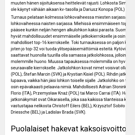
muuten hänen sijoituksensa heittelevät rajusti. Lohkosta Simon J
ole käynyt vähään aikaan kv-tasolla ja Dariusz Konopa (POL) on en
Turnaus pelataan kolmessa lohkovaiheessa miesten sarjassa ja 
lohkovaiheessa naisten sarjassa. Miehissä ensimmäiseen top-32
pääsee kunkin neljän hengen alkulohkon kaksi parasta. Suomalaisi
hyvät mahdollisuudet ensimmäiselle jatkokierrokselle ja osin vielä
mahdolliset top-16 kierrokselle. Toki turnauksessa on paljon kovia
joten jo top-32 voi tuoda ylitsepääsemättömiä esteitä. Kytöviita j
saattavat huonolla tuurilla olla samassa jatkolohkossa, jolloin tilan
molemmille huono. Muussa tapauksessa molemmilla on hyvät n
seuraavalle kierrokselle. Jatkolohkon kovat nimet voisivat olla Fili
(POL), Štefan Marcin (SVK) ja Krystian Kisiel (POL). Rihdin jatkol
lupaava, vaikka hän jäisi lohkon toiselle sijalle. Jatkolohko on täy
osin epävakaasti pelaavia nimiä. Mahdollisesti Adrian Słoninka (P
Florio (ITA), Przemysław Knaź (POL) tai Marco Carrai (ITA). Haa
jatkonäkymät ovat Oikaraisella, joka saa kaikissa tilanteissa kaks
vastustajaa nelikosta Christoff Eilers (BEL), Krzysztof Sobiło (PO
Driessche (BEL) ja Ladislav Brada (SVK).
Puolalaiset hakevat kaksoisvoittoa