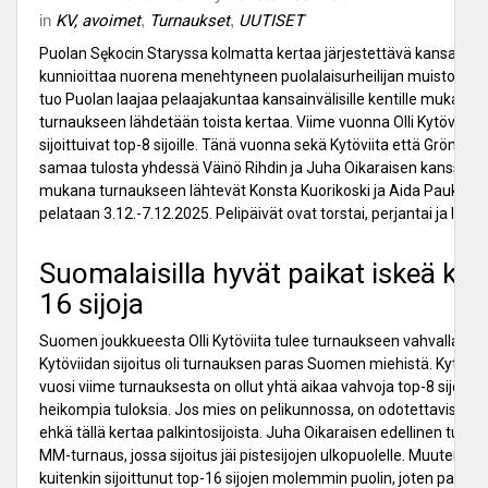
in
KV, avoimet
,
Turnaukset
,
UUTISET
Puolan Sękocin Staryssa kolmatta kertaa järjestettävä kansainvä
kunnioittaa nuorena menehtyneen puolalaisurheilijan muistoa. S
tuo Puolan laajaa pelaajakuntaa kansainvälisille kentille mukaan
turnaukseen lähdetään toista kertaa. Viime vuonna Olli Kytöviita j
sijoittuivat top-8 sijoille. Tänä vuonna sekä Kytöviita että Grönlun
samaa tulosta yhdessä Väinö Rihdin ja Juha Oikaraisen kanssa. 
mukana turnaukseen lähtevät Konsta Kuorikoski ja Aida Paukku. 
pelataan 3.12.-7.12.2025. Pelipäivät ovat torstai, perjantai ja lauan
Suomalaisilla hyvät paikat iskeä koh
16 sijoja
Suomen joukkueesta Olli Kytöviita tulee turnaukseen vahvalla 6. sij
Kytöviidan sijoitus oli turnauksen paras Suomen miehistä. Kytövii
vuosi viime turnauksesta on ollut yhtä aikaa vahvoja top-8 sijoja j
heikompia tuloksia. Jos mies on pelikunnossa, on odotettavissa h
ehkä tällä kertaa palkintosijoista. Juha Oikaraisen edellinen turnaus
MM-turnaus, jossa sijoitus jäi pistesijojen ulkopuolelle. Muuten Oi
kuitenkin sijoittunut top-16 sijojen molemmin puolin, joten paikka