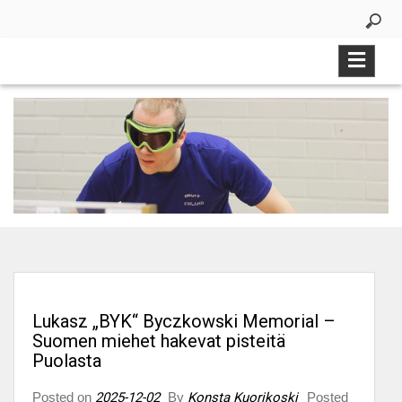
Skip
to
content
Lukasz „BYK“ Byczkowski Memorial –
Suomen miehet hakevat pisteitä
Puolasta
Posted on
2025-12-02
By
Konsta Kuorikoski
Posted