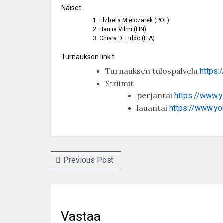
Naiset
Elzbieta Mielczarek (POL)
Hanna Vilmi (FIN)
Chiara Di Liddo (ITA)
Turnauksen linkit
Turnauksen tulospalvelu
https:
Striimit
perjantai
https://www.
lauantai
https://www.y
Artikkelien
Previous
Previous Post
selaus
post:
Vastaa