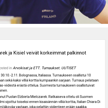
k ja Kisiel veivät korkeimmat palkinnot
osted in
Arvokisat ja ETT
,
Turnaukset
,
UUTISET
.10.-2.11. Bolognassa, Italiassa. Turnaukseen osallistui 10
an sekä kaksi villiä korttia kumpaankin sarjaan. Turnaus pelataan
ras-viidestä erästä ottelua. Suomesta turnaukseen osallistuivat
ainen.
nut Puolan Elżbieta Mielczarek. Ratkaiseva ottelu oli Suomen
i sijoittui toiseksi ennen kisaisännän villiä korttia, Italian Chiara Di
rnčákováa vastaan, joka pelattiin viidenteen erään saakka.