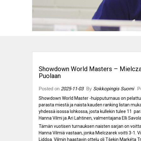
Showdown World Masters – Mielczare
Puolaan
Posted on
2025-11-03
By
Sokkopingis Suomi
P
Showdown World Master -huipputurnaus on pelattu 30
parasta miestä ja naista kauden ranking listan muka
yhdessä isossa lohkossa, josta kullekin tulee 11 pa
Hanna Vilmi ja Ari Lahtinen, valmentajana Elli Savol
Tämän vuotisen turnauksen naisten sarjan on voitta
Hanna Vilmiä vastaan, jonka Mielczarek voitti 3-1. Vilm
Liddoa. Vilmin haastavin ottelu oli Tšekin Markéta T