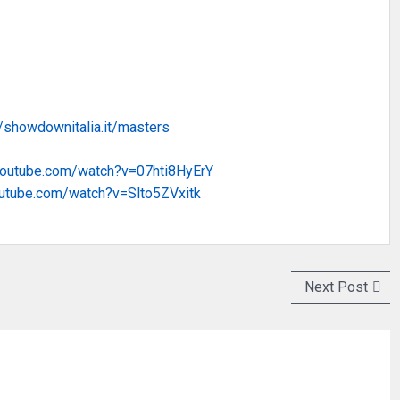
//showdownitalia.it/masters
youtube.com/watch?v=07hti8HyErY
outube.com/watch?v=Slto5ZVxitk
Next
Next Post
post: