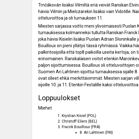
Trnčákován lisäksi Vilmiltä eriä veivät Ranskan Elvi
hävisi Vilmin ja Mielczarekin lisäksi vain Vidotille. Na
otteluvoittoa ja oli turnauksen 11.
Miesten sarjassa voitto meni ylivoimaisesti Puolan Kry
turnauksessa kolmanneksi tullutta Ranskan Franck Bou
joka hävisi Kisielin lisäksi Puolan Adrian Słoninkall
Bouilloux on pieni yllätys tässä ryhmässä. Vaikka h
palkintosijoilla että top8 paikoilla useita kertoja, 
erinomainen. Ranskalaisen voitot etenkin Marcinkevič
paljon sijoittumisessa. Bouilloux oli otteluvoittojen
Suomen Ari Lahtinen sijoittui turnauksessa sijalle 8. 
ovat olleet ehkä merkittävimmät. Miesten sarjan villit
sijoille 10. ja 11. Etenkin Festalille kaksi otteluvoi
Loppuulokset
Miehet
Krystian Kisiel (POL)
Christoff Eilers (BEL)
Fracnk Bouilloux (FRA)
8. Ari Lahtinen (FIN)