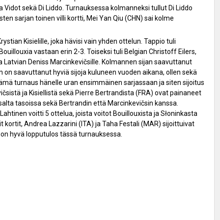
na Vidot sekä Di Liddo. Turnauksessa kolmanneksi tullut Di Liddo
isten sarjan toinen villi kortti, Mei Yan Qiu (CHN) sai kolme
stian Kisielille, joka hävisi vain yhden ottelun. Tappio tuli
illouxia vastaan erin 2-3. Toiseksi tuli Belgian Christoff Eilers,
e ja Latvian Deniss Marcinkevičsille. Kolmannen sijan saavuttanut
än on saavuttanut hyviä sijoja kuluneen vuoden aikana, ollen sekä
on tämä turnaus hänelle uran ensimmäinen sarjassaan ja siten sijoitus
sistä ja Kisiellistä sekä Pierre Bertrandista (FRA) ovat painaneet
 osalta tasoissa sekä Bertrandin että Marcinkevičsin kanssa.
Lahtinen voitti 5 ottelua, joista voitot Bouillouxista ja Słoninkasta
 kortit, Andrea Lazzarini (ITA) ja Taha Festali (MAR) sijoittuivat
ttoa on hyvä lopputulos tässä turnauksessa.