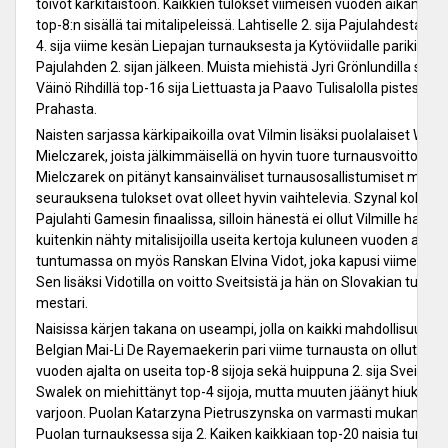
toivot kärkitaistoon. Kaikkien tulokset viimeisen vuoden aikana 
top-8:n sisällä tai mitalipeleissä. Lahtiselle 2. sija Pajulahdesta tä
4. sija viime kesän Liepajan turnauksesta ja Kytöviidalle parikin to
Pajulahden 2. sijan jälkeen. Muista miehistä Jyri Grönlundilla sija 
Väinö Rihdillä top-16 sija Liettuasta ja Paavo Tulisalolla pistesijat
Prahasta.
Naisten sarjassa kärkipaikoilla ovat Vilmin lisäksi puolalaiset Wero
Mielczarek, joista jälkimmäisellä on hyvin tuore turnausvoitto Pu
Mielczarek on pitänyt kansainväliset turnausosallistumiset minim
seurauksena tulokset ovat olleet hyvin vaihtelevia. Szynal kohtasi
Pajulahti Gamesin finaalissa, silloin hänestä ei ollut Vilmille haast
kuitenkin nähty mitalisijoilla useita kertoja kuluneen vuoden aikana. 
tuntumassa on myös Ranskan Elvina Vidot, joka kapusi viimeksi Paj
Sen lisäksi Vidotilla on voitto Sveitsistä ja hän on Slovakian turna
mestari.
Naisissa kärjen takana on useampi, jolla on kaikki mahdollisuudet
Belgian Mai-Li De Rayemaekerin pari viime turnausta on ollut he
vuoden ajalta on useita top-8 sijoja sekä huippuna 2. sija Sveitsis
Swalek on miehittänyt top-4 sijoja, mutta muuten jäänyt hiukan S
varjoon. Puolan Katarzyna Pietruszynska on varmasti mukana to
Puolan turnauksessa sija 2. Kaiken kaikkiaan top-20 naisia turn