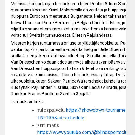
Miehissa kärkipelaajan turnaukseen tulee Puolan Adrian Sloninka 
maanmies Krystian Kisiel. Molemmilla on voittoja ja huippusijoja vi
huippuna Euroopan mestaruus Bulgariasta. Heidän takanaan, suom
tulevat Ranskan Pierre Bertrand ja Belgian Christoff Eilers, jotk
hiljattain saaneet ensimmäiset turnausvoittonsa kansainvälisellä 
voitto tuli Sveitsin turnauksesta, Eilersin Pajulahdesta.
Miesten kärjen tuntumassa on useita yllättäjäehdokkaita. Puolan 
parikin top-8 sijaa kuluneelta vuodelta. Belgian Jelle Stuerin huipp
sijalla 4., sen jälkeen sijat ovat olleet top-8:n ulkopuolella. Toisen 
Van Driesschen voidaan odottaa myös aiheuttavan päänvaivaa, et
Van Driesschen huippusija on Latvian 6. Miehissä ranking-listan kär
hyvää kuvaa kuin naisissa. Tässä turnauksessa yllättäjät voivat tul
ulkopuolelta, kuten Saksan Patrick Walterscheidt kahdella top-8 s
Budzynski Pajulahden 4. sijalla, Slovakian Ladislav Brada, jolla on 
Ranskan Franck Bouilloux Sveitsin 3. sijalla.
Turnauksen linkit:
tulospalvelu
https://showdown-tournament.c
TN=136&ad=schedule
striimaus
https://www.youtube.com/@blindsportsclubs