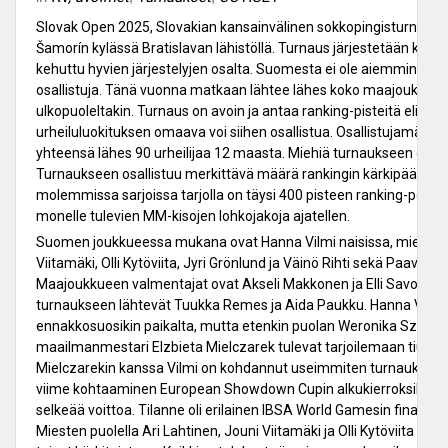
Slovak Open 2025, Slovakian kansainvälinen sokkopingisturnaus p
Šamorín kylässä Bratislavan lähistöllä. Turnaus järjestetään kolma
kehuttu hyvien järjestelyjen osalta. Suomesta ei ole aiemmin turn
osallistuja. Tänä vuonna matkaan lähtee lähes koko maajoukkue ja
ulkopuoleltakin. Turnaus on avoin ja antaa ranking-pisteitä eli ku
urheiluluokituksen omaava voi siihen osallistua. Osallistujamäär
yhteensä lähes 90 urheilijaa 12 maasta. Miehiä turnaukseen osallis
Turnaukseen osallistuu merkittävä määrä rankingin kärkipään pela
molemmissa sarjoissa tarjolla on täysi 400 pisteen ranking-potti
monelle tulevien MM-kisojen lohkojakoja ajatellen.
Suomen joukkueessa mukana ovat Hanna Vilmi naisissa, miehissä 
Viitamäki, Olli Kytöviita, Jyri Grönlund ja Väinö Rihti sekä Paavo (Pi
Maajoukkueen valmentajat ovat Akseli Makkonen ja Elli Savolaine
turnaukseen lähtevät Tuukka Remes ja Aida Paukku. Hanna Vilmi 
ennakkosuosikin paikalta, mutta etenkin puolan Weronika Szynal j
maailmanmestari Elzbieta Mielczarek tulevat tarjoilemaan tiukan
Mielczarekin kanssa Vilmi on kohdannut useimmiten turnauksen t
viime kohtaaminen European Showdown Cupin alkukierroksilla oli
selkeää voittoa. Tilanne oli erilainen IBSA World Gamesin finaalissa
Miesten puolella Ari Lahtinen, Jouni Viitamäki ja Olli Kytöviita o