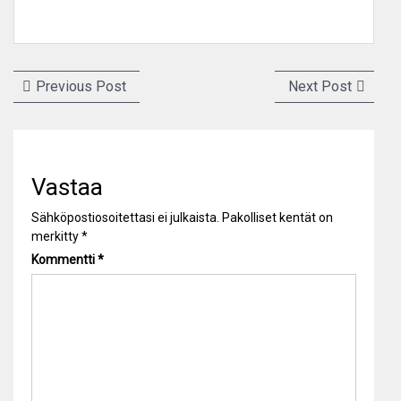
Artikkelien
Previous
Next
Previous Post
Next Post
selaus
post:
post:
Vastaa
Sähköpostiosoitettasi ei julkaista.
Pakolliset kentät on
merkitty
*
Kommentti
*