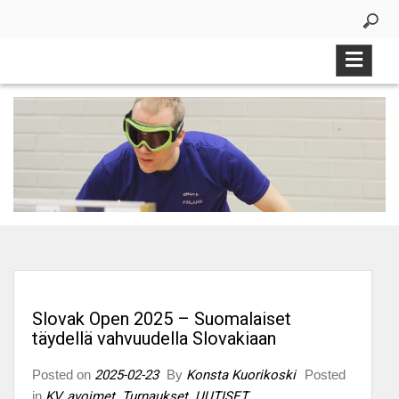
Skip
to
content
Slovak Open 2025 – Suomalaiset
täydellä vahvuudella Slovakiaan
Posted on
2025-02-23
By
Konsta Kuorikoski
Posted
in
KV, avoimet
,
Turnaukset
,
UUTISET