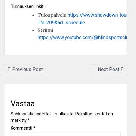
Turnauksen linkit:
Tulospalvelu
https://www.showdown-tournam
TN=209&ad=schedule
Striimi
https://www.youtube.com/@blindsportsclubs
Artikkelien
Previous
Next
Previous Post
Next Post
selaus
post:
post:
Vastaa
Sähköpostiosoitettasi ei julkaista.
Pakolliset kentät on
merkitty
*
Kommentti
*