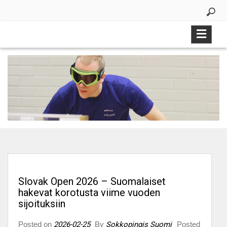
Skip
to
content
Slovak Open 2026 – Suomalaiset
hakevat korotusta viime vuoden
sijoituksiin
Posted on
2026-02-25
By
Sokkopingis Suomi
Posted