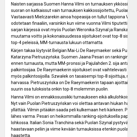
Naisten sarjassa Suomen Hanna Vilmi on turnauksen ykkössijoitett
suoran on katkaissut vain turnauksen kakkossijoitettu, Puolan Elż
Vastaavasti Mielczarekin ainoa hopeasija on tullut tappiona Vilmil
odotetaan finaaliin, varsinkin kun viime vuonna Vilmi tiputettiin pr
sarjan kärjessä ovat myös Puolan Weronika Szynal ja Ranskan Elvi
muutama voitto ja kokonaisuudessa sijoitukset ovat top-8 sisällä
top-4 peleissä, MM-turnausta lukuun ottamatta.
Kärjen takaa löytyvät Belgian Mai-Li De Raeymaeker sekä Puolan
Katarzyna Pietruszyńska. Suomen Jaana Pesari on rankingin takia
ennen turnausta, mutta MM-pronssi ja Pajulahden 2. sija antava
palkintosijaa. De Raeymaekerin sijoitukset ovat vaihtelevasti top
myös palkintosijoilla. Szwałek on tasaisempi top-8 sijoittuja, mutta
harvassa. Pietruszyńska on De Raeymaekerin tapaan ajoittain korkei
suurin osa tuloksista onkin top-8 molemmin puolin.
Hanna Vilmi on ennakkosuosikki turnaukseen eikä alkulohkoista yl
Nyt vain Puolan Pietruszyńskan voi olettaa antavan hiukan haast
yllättää. Vilmin pitääkin saada peli kulkemaan heti kärkeen. Paikka t
lähes varma. Pesari on heikommalla ranking-sijoituksella paper
lohkossa. Italian Sonia Tranchina sekä Puolan Szynal pystyvät p
haastavaan peliin ja viime kevään turnauksissa etenkin puolalaisist
haastetta.