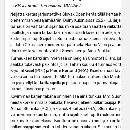
in
KV, avoimet
,
Turnaukset
,
UUTISET
Neljättä kertaa järjestettävä Slovak Open kerää tällä kertaa hiuka
pienemmän pelaajamäärän. Dolny Kubinisissa 25.2.-1.3. järjestett
turnaus on vaihtanut sijaintia, mikä osaltaan saattaa vaikuttaa os
osallistujamäärä tarkoittaa mahdollisesti kovempia pelejä ja ene
korkeimpiin top-8 sijoihin. Suomesta turnaukseen lähtevät Jouni Vi
ja Juha Oikarainen miesten sarjaan sekä Hanna Vilmi ja Jaana Pes
Joukkuetta valmentavat Elli Savolainen ja Aida Paukku.
Turnauksen kärkinimi miehissä on Belgian Christoff Eilers, joka on
saakka tukevasti palkintosijoilla. Tähän kuuluu 4 turnaus voittoa. E
Krystial Kisiel (POL) ja Pierre Bertand (FRA). Kisiel on haastava ja m
vaikka ainoa turnausvoitto MM-turnauksen jälkeen tuli Masters-t
on pysytellyt korkeilla sijoilla jo pitkään, napsien päänahkoja tai 
turnaus toisensa perään.
Kovimman kärjen takana on miehissä aina tunkua. Mm. Suomen m
heistä korkeimmalla paikalla, hakevat jälleen palkintosijoja. Kork
Adrian Słoninka (POL) ja Franck Bouilloux (FRA). Słoninka ei pysty
viime vuonna kuin kerran, mutta sijoitukset top-8 molemmin puoli
mukana keskustelussa. Bouilloux on nouseva nimi, joka on kerä
palkintosijoja viimeisten kahden vuoden aikana. Se korkein kuitenk