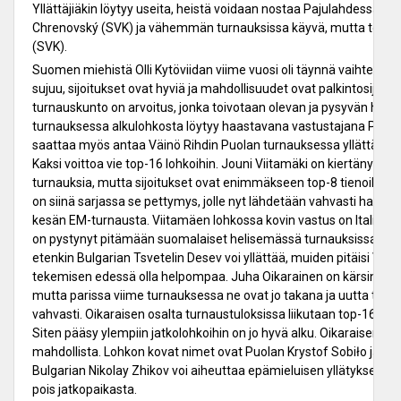
Yllättäjiäkin löytyy useita, heistä voidaan nostaa Pajulahdessa väl
Chrenovský (SVK) ja vähemmän turnauksissa käyvä, mutta todell
(SVK).
Suomen miehistä Olli Kytöviidan viime vuosi oli täynnä vaihtelevia
sujuu, sijoitukset ovat hyviä ja mahdollisuudet ovat palkintosijoille
turnauskunto on arvoitus, jonka toivotaan olevan ja pysyvän hyvä
turnauksessa alkulohkosta löytyy haastavana vastustajana Puola
saattaa myös antaa Väinö Rihdin Puolan turnauksessa yllättänyt 
Kaksi voittoa vie top-16 lohkoihin. Jouni Viitamäki on kiertänyt 
turnauksia, mutta sijoitukset ovat enimmäkseen top-8 tienoilla. 
on siinä sarjassa se pettymys, jolle nyt lähdetään vahvasti hake
kesän EM-turnausta. Viitamäen lohkossa kovin vastus on Italian A
on pystynyt pitämään suomalaiset helisemässä turnauksissa. Vi
etenkin Bulgarian Tsvetelin Desev voi yllättää, muiden pitäisi Vi
tekemisen edessä olla helpompaa. Juha Oikarainen on kärsinyt l
mutta parissa viime turnauksessa ne ovat jo takana ja uutta tur
vahvasti. Oikaraisen osalta turnaustuloksissa liikutaan top-16 sij
Siten pääsy ylempiin jatkolohkoihin on jo hyvä alku. Oikaraisen lohk
mahdollista. Lohkon kovat nimet ovat Puolan Krystof Sobiło ja Tše
Bulgarian Nikolay Zhikov voi aiheuttaa epämieluisen yllätyksen ja
pois jatkopaikasta.