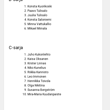
Konsta Kuorikoski
Paavo Tulisalo
Juulia Tulisalo
Konsta Saloniemi
Minna Vattukallio
Mikael Miinala
C-sarja
Juho Kukonlehto
Kaisa Oksanen
Krister Linnas
Niko Kunelius
Riikka Kannisto
Leo Immonen
Henriikka Toivola
Olga Nikitina
Susanna Bergström
Mira-Maria Kuudanpaiste