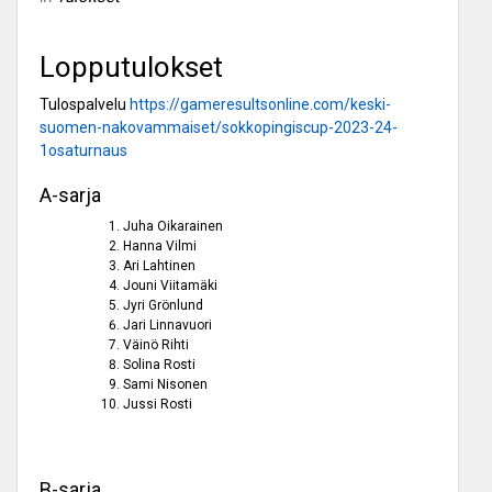
Lopputulokset
Tulospalvelu
https://gameresultsonline.com/keski-
suomen-nakovammaiset/sokkopingiscup-2023-24-
1osaturnaus
A-sarja
Juha Oikarainen
Hanna Vilmi
Ari Lahtinen
Jouni Viitamäki
Jyri Grönlund
Jari Linnavuori
Väinö Rihti
Solina Rosti
Sami Nisonen
Jussi Rosti
B-sarja