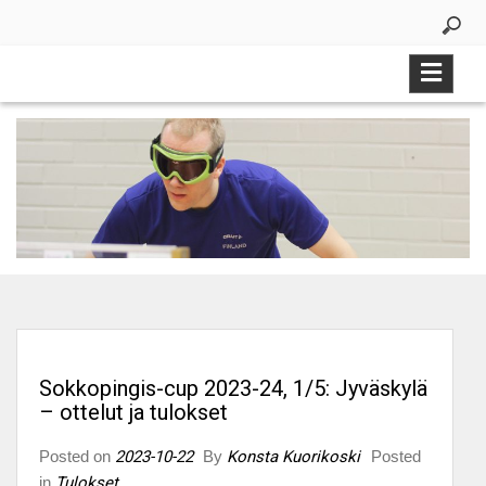
Skip
to
content
Sokkopingis-cup 2023-24, 1/5: Jyväskylä
– ottelut ja tulokset
Posted on
2023-10-22
By
Konsta Kuorikoski
Posted
in
Tulokset