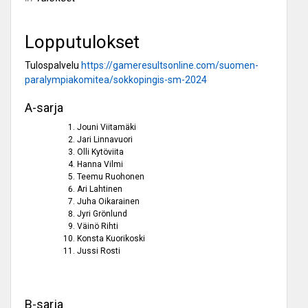
Lopputulokset
Tulospalvelu
https://gameresultsonline.com/suomen-
paralympiakomitea/sokkopingis-sm-2024
A-sarja
Jouni Viitamäki
Jari Linnavuori
Olli Kytöviita
Hanna Vilmi
Teemu Ruohonen
Ari Lahtinen
Juha Oikarainen
Jyri Grönlund
Väinö Rihti
Konsta Kuorikoski
Jussi Rosti
B-sarja