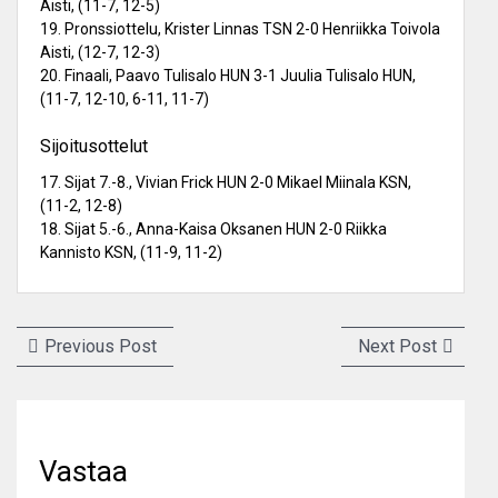
Aisti, (11-7, 12-5)
19. Pronssiottelu, Krister Linnas TSN 2-0 Henriikka Toivola
Aisti, (12-7, 12-3)
20. Finaali, Paavo Tulisalo HUN 3-1 Juulia Tulisalo HUN,
(11-7, 12-10, 6-11, 11-7)
Sijoitusottelut
17. Sijat 7.-8., Vivian Frick HUN 2-0 Mikael Miinala KSN,
(11-2, 12-8)
18. Sijat 5.-6., Anna-Kaisa Oksanen HUN 2-0 Riikka
Kannisto KSN, (11-9, 11-2)
Artikkelien
Previous
Next
Previous Post
Next Post
selaus
post:
post:
Vastaa