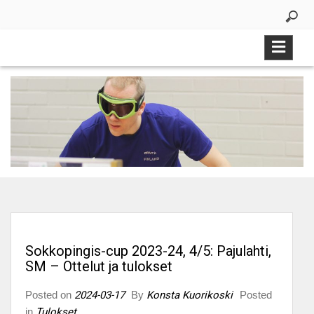
Skip
to
content
Sokkopingis-cup 2023-24, 4/5: Pajulahti,
SM – Ottelut ja tulokset
Posted on
2024-03-17
By
Konsta Kuorikoski
Posted
in
Tulokset