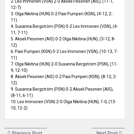
2. Leo Immonen (VSN) 2-0 Akseli Pesonen (AIS), (11-1,
12-7)
3. Olga Nikitina (HUN) 0-2 Pasi Pumperi (KSN), (4-12, 2-
11)
4. Susanna Bergström (PSN) 0-2 Leo Immonen (VSN), (4-
11, 7-11)
5. Akseli Pesonen (AIS) 0-2 Olga Nikitina (HUN), (3-12, 8-
12)
6. Pasi Pumperi (KSN) 0-2 Leo Immonen (VSN), (10-13, 7-
11)
7. Olga Nikitina (HUN) 2-0 Susanna Bergström (PSN), (11-
9, 12-10)
8. Akseli Pesonen (AIS) 0-2 Pasi Pumperi (KSN), (8-12, 2-
12)
9. Susanna Bergström (PSN) 0-2 Akseli Pesonen (AIS),
(8-11, 6-11)
10. Leo Immonen (VSN) 2-0 Olga Nikitina (HUN), 1-0, (13-
10, 12-2)
Artikkelien
Previous
Next
Previous Post
Next Post