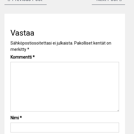
selaus
post:
post:
Vastaa
Sähköpostiosoitettasi ei julkaista.
Pakolliset kentät on
merkitty
*
Kommentti
*
Nimi
*