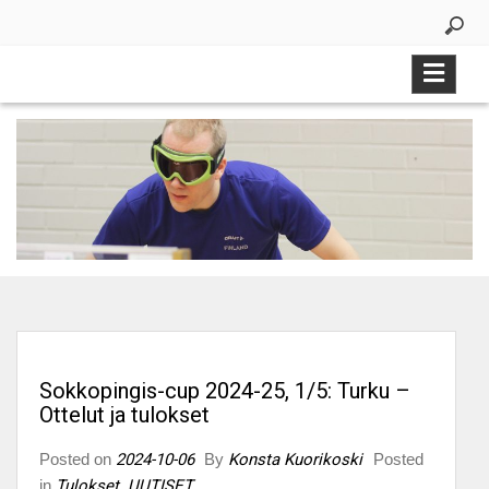
Skip
to
content
Sokkopingis-cup 2024-25, 1/5: Turku –
Ottelut ja tulokset
Posted on
2024-10-06
By
Konsta Kuorikoski
Posted
in
Tulokset
,
UUTISET