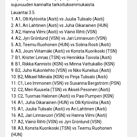
sujuvuuden kannalta tarkoituksenmukaista.
Lauantai 3.5.
1. A1, Olli Kytöviita (Aisti) vs Juulia Tulisalo (Aisti)
2. A1, Ari Lahtinen (Aisti) vs Juha Oikarainen (HUN)
3. A2, Hanna Vilmi (Aisti) vs Väinö Rihti (VSN)
4. A2, Jyri Grönlund (VSN) vs Jari Linnavuori (VSN)
5. A3, Teemu Ruohonen (HUN) vs Solina Rosti (Aisti)
6. A3, Jouni Viitamäki (Aisti) vs Konsta Kuorikoski (TSN)
7. B1, Krister Linnas (TSN) vs Henriikka Toivola (Aisti)
8. B1, Riikka Kannisto (KSN) vs Minna Vattukallio (KSN)
9. B2, Juho Kukonlehto (VSN) vs Niko Kunelius (Aisti)
10. B2, Mikael Miinala (KSN) vs Pinja Tulisalo (Aisti)
11. C1, Leo Immonen (VSN) vs Susanna Bergström (PSN)
12. C2, Meri Kuusela (TSN) vs Akseli Pesonen (Aisti)
13. C2, Tuomas Halonen (Aisti) vs Pasi Pumperi (KSN)
14. A1, Juha Oikarainen (HUN) vs Olli Kytöviita (Aisti)
15. A1, Juulia Tulisalo (Aisti) vs Ari Lahtinen (Aisti)
16. A2, Jari Linnavuori (VSN) vs Hanna Vilmi (Aisti)
17. A2, Väinö Rihti (VSN) vs Jyri Grönlund (VSN)
18. A3, Konsta Kuorikoski (TSN) vs Teemu Ruohonen
(HUN)