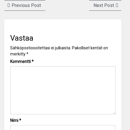
Artikkelien
Previous
Next
Previous Post
Next Post
selaus
post:
post:
Vastaa
Sähköpostiosoitettasi ei julkaista.
Pakolliset kentät on
merkitty
*
Kommentti
*
Nimi
*