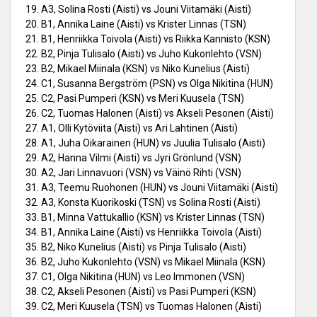
19. A3, Solina Rosti (Aisti) vs Jouni Viitamäki (Aisti)
20. B1, Annika Laine (Aisti) vs Krister Linnas (TSN)
21. B1, Henriikka Toivola (Aisti) vs Riikka Kannisto (KSN)
22. B2, Pinja Tulisalo (Aisti) vs Juho Kukonlehto (VSN)
23. B2, Mikael Miinala (KSN) vs Niko Kunelius (Aisti)
24. C1, Susanna Bergström (PSN) vs Olga Nikitina (HUN)
25. C2, Pasi Pumperi (KSN) vs Meri Kuusela (TSN)
26. C2, Tuomas Halonen (Aisti) vs Akseli Pesonen (Aisti)
27. A1, Olli Kytöviita (Aisti) vs Ari Lahtinen (Aisti)
28. A1, Juha Oikarainen (HUN) vs Juulia Tulisalo (Aisti)
29. A2, Hanna Vilmi (Aisti) vs Jyri Grönlund (VSN)
30. A2, Jari Linnavuori (VSN) vs Väinö Rihti (VSN)
31. A3, Teemu Ruohonen (HUN) vs Jouni Viitamäki (Aisti)
32. A3, Konsta Kuorikoski (TSN) vs Solina Rosti (Aisti)
33. B1, Minna Vattukallio (KSN) vs Krister Linnas (TSN)
34. B1, Annika Laine (Aisti) vs Henriikka Toivola (Aisti)
35. B2, Niko Kunelius (Aisti) vs Pinja Tulisalo (Aisti)
36. B2, Juho Kukonlehto (VSN) vs Mikael Miinala (KSN)
37. C1, Olga Nikitina (HUN) vs Leo Immonen (VSN)
38. C2, Akseli Pesonen (Aisti) vs Pasi Pumperi (KSN)
39. C2, Meri Kuusela (TSN) vs Tuomas Halonen (Aisti)