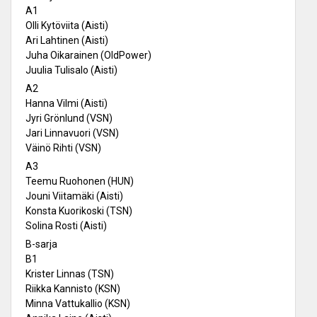
A1
Olli Kytöviita (Aisti)
Ari Lahtinen (Aisti)
Juha Oikarainen (OldPower)
Juulia Tulisalo (Aisti)
A2
Hanna Vilmi (Aisti)
Jyri Grönlund (VSN)
Jari Linnavuori (VSN)
Väinö Rihti (VSN)
A3
Teemu Ruohonen (HUN)
Jouni Viitamäki (Aisti)
Konsta Kuorikoski (TSN)
Solina Rosti (Aisti)
B-sarja
B1
Krister Linnas (TSN)
Riikka Kannisto (KSN)
Minna Vattukallio (KSN)