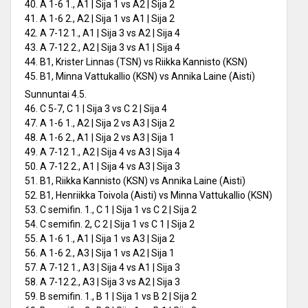
40. A 1-6 1., A1 | Sija 1 vs A2 | Sija 2
41. A 1-6 2., A2 | Sija 1 vs A1 | Sija 2
42. A 7-12 1., A1 | Sija 3 vs A2 | Sija 4
43. A 7-12 2., A2 | Sija 3 vs A1 | Sija 4
44. B1, Krister Linnas (TSN) vs Riikka Kannisto (KSN)
45. B1, Minna Vattukallio (KSN) vs Annika Laine (Aisti)
Sunnuntai 4.5.
46. C 5-7, C 1 | Sija 3 vs C 2 | Sija 4
47. A 1-6 1., A2 | Sija 2 vs A3 | Sija 2
48. A 1-6 2., A1 | Sija 2 vs A3 | Sija 1
49. A 7-12 1., A2 | Sija 4 vs A3 | Sija 4
50. A 7-12 2., A1 | Sija 4 vs A3 | Sija 3
51. B1, Riikka Kannisto (KSN) vs Annika Laine (Aisti)
52. B1, Henriikka Toivola (Aisti) vs Minna Vattukallio (KSN)
53. C semifin. 1., C 1 | Sija 1 vs C 2 | Sija 2
54. C semifin. 2, C 2 | Sija 1 vs C 1 | Sija 2
55. A 1-6 1., A1 | Sija 1 vs A3 | Sija 2
56. A 1-6 2., A3 | Sija 1 vs A2 | Sija 1
57. A 7-12 1., A3 | Sija 4 vs A1 | Sija 3
58. A 7-12 2., A3 | Sija 3 vs A2 | Sija 3
59. B semifin. 1., B 1 | Sija 1 vs B 2 | Sija 2