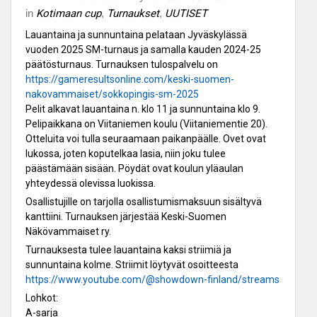
in
Kotimaan cup
,
Turnaukset
,
UUTISET
Lauantaina ja sunnuntaina pelataan Jyväskylässä
vuoden 2025 SM-turnaus ja samalla kauden 2024-25
päätösturnaus. Turnauksen tulospalvelu on
https://gameresultsonline.com/keski-suomen-
nakovammaiset/sokkopingis-sm-2025
Pelit alkavat lauantaina n. klo 11 ja sunnuntaina klo 9.
Pelipaikkana on Viitaniemen koulu (Viitaniementie 20).
Otteluita voi tulla seuraamaan paikanpäälle. Ovet ovat
lukossa, joten koputelkaa lasia, niin joku tulee
päästämään sisään. Pöydät ovat koulun yläaulan
yhteydessä olevissa luokissa.
Osallistujille on tarjolla osallistumismaksuun sisältyvä
kanttiini. Turnauksen järjestää Keski-Suomen
Näkövammaiset ry.
Turnauksesta tulee lauantaina kaksi striimiä ja
sunnuntaina kolme. Striimit löytyvät osoitteesta
https://www.youtube.com/@showdown-finland/streams
Lohkot:
A-sarja