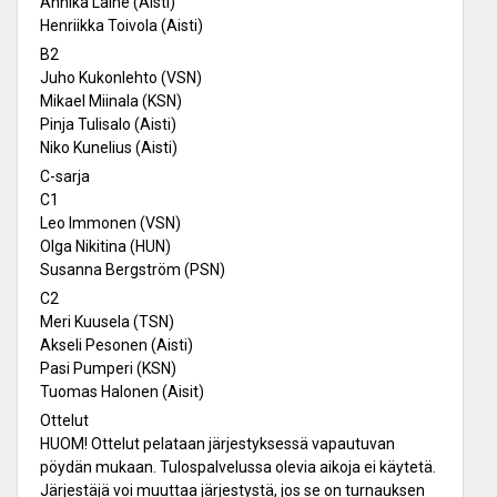
Annika Laine (Aisti)
Henriikka Toivola (Aisti)
B2
Juho Kukonlehto (VSN)
Mikael Miinala (KSN)
Pinja Tulisalo (Aisti)
Niko Kunelius (Aisti)
C-sarja
C1
Leo Immonen (VSN)
Olga Nikitina (HUN)
Susanna Bergström (PSN)
C2
Meri Kuusela (TSN)
Akseli Pesonen (Aisti)
Pasi Pumperi (KSN)
Tuomas Halonen (Aisit)
Ottelut
HUOM! Ottelut pelataan järjestyksessä vapautuvan
pöydän mukaan. Tulospalvelussa olevia aikoja ei käytetä.
Järjestäjä voi muuttaa järjestystä, jos se on turnauksen