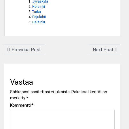
Jyväskylä
Helsinki
Turku
Pajulahti
Helsinki
Artikkelien
Previous
Next
Previous Post
Next Post
selaus
post:
post:
Vastaa
Sähköpostiosoitettasi ei julkaista.
Pakolliset kentät on
merkitty
*
Kommentti
*