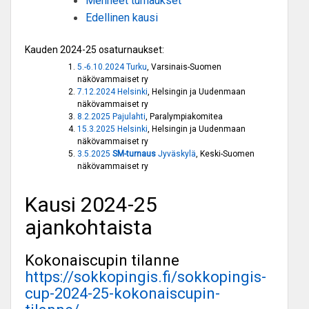
Menneet turnaukset
Edellinen kausi
Kauden 2024-25 osaturnaukset:
5.-6.10.2024 Turku
, Varsinais-Suomen
näkövammaiset ry
7.12.2024 Helsinki
, Helsingin ja Uudenmaan
näkövammaiset ry
8.2.2025 Pajulahti
, Paralympiakomitea
15.3.2025 Helsinki
, Helsingin ja Uudenmaan
näkövammaiset ry
3.5.2025
SM-turnaus
Jyväskylä
, Keski-Suomen
näkövammaiset ry
Kausi 2024-25
ajankohtaista
Kokonaiscupin tilanne
https://sokkopingis.fi/sokkopingis-
cup-2024-25-kokonaiscupin-