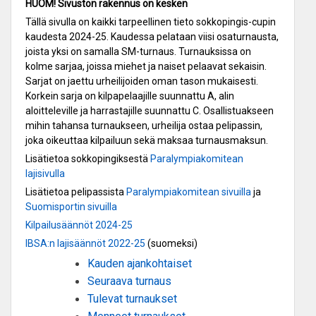
HUOM! Sivuston rakennus on kesken
Tällä sivulla on kaikki tarpeellinen tieto sokkopingis-cupin
kaudesta 2024-25. Kaudessa pelataan viisi osaturnausta,
joista yksi on samalla SM-turnaus. Turnauksissa on
kolme sarjaa, joissa miehet ja naiset pelaavat sekaisin.
Sarjat on jaettu urheilijoiden oman tason mukaisesti.
Korkein sarja on kilpapelaajille suunnattu A, alin
aloitteleville ja harrastajille suunnattu C. Osallistuakseen
mihin tahansa turnaukseen, urheilija ostaa pelipassin,
joka oikeuttaa kilpailuun sekä maksaa turnausmaksun.
Lisätietoa sokkopingiksestä
Paralympiakomitean
lajisivulla
Lisätietoa pelipassista
Paralympiakomitean sivuilla
ja
Suomisportin sivuilla
Kilpailusäännöt 2024-25
IBSA:n lajisäännöt 2022-25
(suomeksi)
Kauden ajankohtaiset
Seuraava turnaus
Tulevat turnaukset