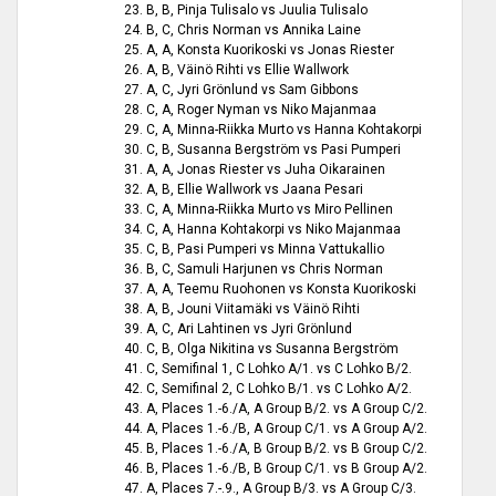
23. B, B, Pinja Tulisalo vs Juulia Tulisalo
24. B, C, Chris Norman vs Annika Laine
25. A, A, Konsta Kuorikoski vs Jonas Riester
26. A, B, Väinö Rihti vs Ellie Wallwork
27. A, C, Jyri Grönlund vs Sam Gibbons
28. C, A, Roger Nyman vs Niko Majanmaa
29. C, A, Minna-Riikka Murto vs Hanna Kohtakorpi
30. C, B, Susanna Bergström vs Pasi Pumperi
31. A, A, Jonas Riester vs Juha Oikarainen
32. A, B, Ellie Wallwork vs Jaana Pesari
33. C, A, Minna-Riikka Murto vs Miro Pellinen
34. C, A, Hanna Kohtakorpi vs Niko Majanmaa
35. C, B, Pasi Pumperi vs Minna Vattukallio
36. B, C, Samuli Harjunen vs Chris Norman
37. A, A, Teemu Ruohonen vs Konsta Kuorikoski
38. A, B, Jouni Viitamäki vs Väinö Rihti
39. A, C, Ari Lahtinen vs Jyri Grönlund
40. C, B, Olga Nikitina vs Susanna Bergström
41. C, Semifinal 1, C Lohko A/1. vs C Lohko B/2.
42. C, Semifinal 2, C Lohko B/1. vs C Lohko A/2.
43. A, Places 1.-6./A, A Group B/2. vs A Group C/2.
44. A, Places 1.-6./B, A Group C/1. vs A Group A/2.
45. B, Places 1.-6./A, B Group B/2. vs B Group C/2.
46. B, Places 1.-6./B, B Group C/1. vs B Group A/2.
47. A, Places 7.-.9., A Group B/3. vs A Group C/3.