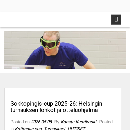
Skip
to
content
Sokkopingis-cup 2025-26: Helsingin
turnauksen lohkot ja otteluohjelma
Posted on
2026-05-08
By
Konsta Kuorikoski
Posted
in
Kotimaan cup
,
Turnaukset
,
UUTISET