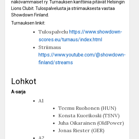
näkövammaiset ry. Turnauksen kanttiinia pitävät Helsingin
Lions Clubit. Tulospalvelusta ja striimauksesta vastaa
Showdown Finland.
Turnauksen linkit:
Tulospalvelu
https://www.showdown-
scores.eu/turnaus/index.html
Striimaus
https://www.youtube.com/@showdown-
finland/streams
Lohkot
A-sarja
A1
Teemu Ruohonen (HUN)
Konsta Kuorikoski (TSNV)
Juha Oikarainen (OldPower)
Jonas Riester (GER)
A2