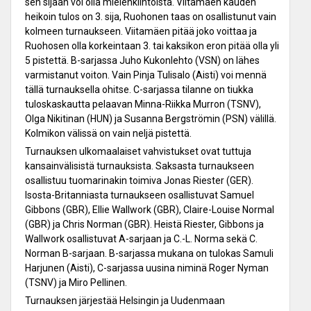
sen sijaan voi olla mielenkiintoista. Viitamäen kauden
heikoin tulos on 3. sija, Ruohonen taas on osallistunut vain
kolmeen turnaukseen. Viitamäen pitää joko voittaa ja
Ruohosen olla korkeintaan 3. tai kaksikon eron pitää olla yli
5 pistettä. B-sarjassa Juho Kukonlehto (VSN) on lähes
varmistanut voiton. Vain Pinja Tulisalo (Aisti) voi mennä
tällä turnauksella ohitse. C-sarjassa tilanne on tiukka
tuloskaskautta pelaavan Minna-Riikka Murron (TSNV),
Olga Nikitinan (HUN) ja Susanna Bergströmin (PSN) välillä.
Kolmikon välissä on vain neljä pistettä.
Turnauksen ulkomaalaiset vahvistukset ovat tuttuja
kansainvälisistä turnauksista. Saksasta turnaukseen
osallistuu tuomarinakin toimiva Jonas Riester (GER).
Isosta-Britanniasta turnaukseen osallistuvat Samuel
Gibbons (GBR), Ellie Wallwork (GBR), Claire-Louise Normal
(GBR) ja Chris Norman (GBR). Heistä Riester, Gibbons ja
Wallwork osallistuvat A-sarjaan ja C.-L. Norma sekä C.
Norman B-sarjaan. B-sarjassa mukana on tulokas Samuli
Harjunen (Aisti), C-sarjassa uusina niminä Roger Nyman
(TSNV) ja Miro Pellinen.
Turnauksen järjestää Helsingin ja Uudenmaan