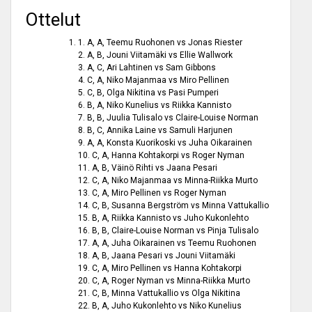
Ottelut
1. A, A, Teemu Ruohonen vs Jonas Riester
2. A, B, Jouni Viitamäki vs Ellie Wallwork
3. A, C, Ari Lahtinen vs Sam Gibbons
4. C, A, Niko Majanmaa vs Miro Pellinen
5. C, B, Olga Nikitina vs Pasi Pumperi
6. B, A, Niko Kunelius vs Riikka Kannisto
7. B, B, Juulia Tulisalo vs Claire-Louise Norman
8. B, C, Annika Laine vs Samuli Harjunen
9. A, A, Konsta Kuorikoski vs Juha Oikarainen
10. C, A, Hanna Kohtakorpi vs Roger Nyman
11. A, B, Väinö Rihti vs Jaana Pesari
12. C, A, Niko Majanmaa vs Minna-Riikka Murto
13. C, A, Miro Pellinen vs Roger Nyman
14. C, B, Susanna Bergström vs Minna Vattukallio
15. B, A, Riikka Kannisto vs Juho Kukonlehto
16. B, B, Claire-Louise Norman vs Pinja Tulisalo
17. A, A, Juha Oikarainen vs Teemu Ruohonen
18. A, B, Jaana Pesari vs Jouni Viitamäki
19. C, A, Miro Pellinen vs Hanna Kohtakorpi
20. C, A, Roger Nyman vs Minna-Riikka Murto
21. C, B, Minna Vattukallio vs Olga Nikitina
22. B, A, Juho Kukonlehto vs Niko Kunelius