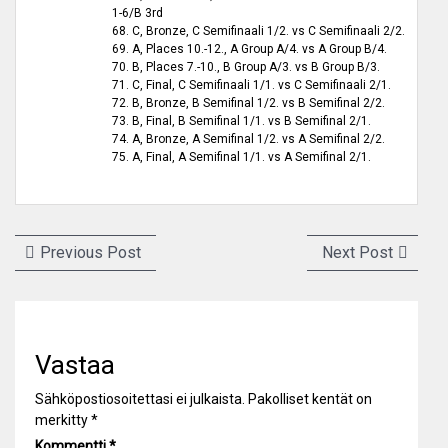
1-6/B 3rd
68. C, Bronze, C Semifinaali 1/2. vs C Semifinaali 2/2.
69. A, Places 10.-12., A Group A/4. vs A Group B/4.
70. B, Places 7.-10., B Group A/3. vs B Group B/3.
71. C, Final, C Semifinaali 1/1. vs C Semifinaali 2/1.
72. B, Bronze, B Semifinal 1/2. vs B Semifinal 2/2.
73. B, Final, B Semifinal 1/1. vs B Semifinal 2/1.
74. A, Bronze, A Semifinal 1/2. vs A Semifinal 2/2.
75. A, Final, A Semifinal 1/1. vs A Semifinal 2/1.
Artikkelien
Previous
Next
Previous Post
Next Post
selaus
post:
post:
Vastaa
Sähköpostiosoitettasi ei julkaista.
Pakolliset kentät on
merkitty
*
Kommentti
*