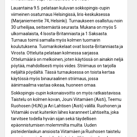
Lauantaina 9.5. pelataan kuluvan sokkopingis-cupin
viimeinen osaturnaus Helsingissä, Iiris-keskuksessa
(Marjaniementie 74, Helsinki). Turnaukseen osallistuu noin
30 urheilijaa, seitsemästä seurasta. Mukana on myös 5
ulkomaalaista, 4 Isosta-Britanniasta ja 1 Saksasta.
Turnaus toimii samalla myös kolmen tuomarin
koulutuksena. Tuomarikokelaat ovat Isosta-Britanniasta ja
Virosta. Otteluita pelataan kolmessa sarjassa.
Ottelumäärä on melkoinen, joten käytössä on ainakin neljä
pöytää, mahdollisesti myös viides. Striimaus on tarjolla
neljältä pöydältä. Tässä turnauksessa on toista kertaa
käytössä myös binauraalinen striimaus, jossa
äänimaailma vastaa oikeaa, huoneen omaa.
Sokkopingis-cupin kokonaisvoitto on myös ratkaistavissa.
Taistelu on kolmen kovan, Jouni Viitamäen (Aisti), Teemu
Ruohosen (HUN) ja Ari Lahtisen (Aisti) välillä. Ruohonen ja
Viitamäki ovat kuitenkin lähes karanneet Lahtiselta, joka
tarvitsee todella hyvän sijan sekä täydellisen
epäonnistumisen molemmilta muilta. Uuden
pisteidenlaskun ansioista Viitamäen ja Ruohosen taistelu