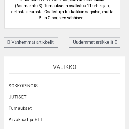
(Asemakatu 3). Turnaukseen osallistuu 11 urheilijaa,
neljästä seurasta. Osallistujia tuli kaikkiin sarjoihin, mutta
B- ja C-sarjojen vähäisen…
Artikkelien
Vanhemmat artikkelit
Uudemmat artikkelit
selaus
VALIKKO
SOKKOPINGIS
UUTISET
Turnaukset
Arvokisat ja ETT