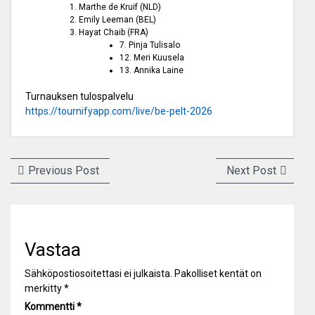
Marthe de Kruif (NLD)
Emily Leeman (BEL)
Hayat Chaib (FRA)
7. Pinja Tulisalo
12. Meri Kuusela
13. Annika Laine
Turnauksen tulospalvelu
https://tournifyapp.com/live/be-pelt-2026
Artikkelien
Previous
Next
Previous Post
Next Post
selaus
post:
post:
Vastaa
Sähköpostiosoitettasi ei julkaista.
Pakolliset kentät on
merkitty
*
Kommentti
*