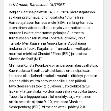
in
KV, muut
,
Turnaukset
,
UUTISET
Belgian Peltissä pelattiin 14.-17.5.2026 harrastajatason
sokkopingisturnaus, johon osallistui 47 urheilijaa.
Harrastajatason turnaus ei ole IBSAn ranking-turnaus,
joten siihen voivat osallistua myös vammattomat tai
muuten luokittelemattomat pelaajat. Suomesta
turnaukseen osallistuivat Konsta Kuorikoski, Pinja
Tulisalo, Meri Kuusela ja Annika Laine. Avustajana
mukana oli Touko Karjalainen. Turnauksen voittajaksi
nousivat miehissä Christoff Eilers (BEL) ja naisissa
Marthe de Kruif (NLD).
Miehissä Konsta Kuorikoski oli ainoa suomalaisosallistuja.
Kuorikoski sai 3 voittoa alkulohkossa eikä neljäskään
kaukana ollut. Kolmella voitolla vauhti ei riittänyt ylempiin
jatkopeleihin, mutta antoi mahdollisuuden päästä
tavoitteeseen eli top-12 joukkoon. Jatkolohkosta tuli
hiukan yllättäen kaksi voittoa lisää sekä yksi tiukka tappio.
Tappiolla ei loppupelissä ollut merkitystä ja viimeinen
ottelu pelattiin sijoista 9.-10., vastassa Manfred
Scharpenberg (BEL). Viimeinen ottelu päättyi 2-0