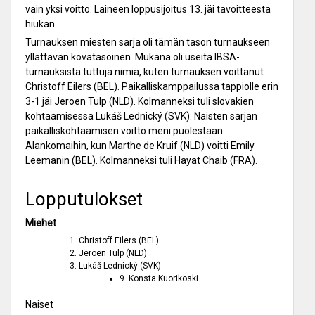
vain yksi voitto. Laineen loppusijoitus 13. jäi tavoitteesta
hiukan.
Turnauksen miesten sarja oli tämän tason turnaukseen
yllättävän kovatasoinen. Mukana oli useita IBSA-
turnauksista tuttuja nimiä, kuten turnauksen voittanut
Christoff Eilers (BEL). Paikalliskamppailussa tappiolle erin
3-1 jäi Jeroen Tulp (NLD). Kolmanneksi tuli slovakien
kohtaamisessa Lukáš Lednický (SVK). Naisten sarjan
paikalliskohtaamisen voitto meni puolestaan
Alankomaihin, kun Marthe de Kruif (NLD) voitti Emily
Leemanin (BEL). Kolmanneksi tuli Hayat Chaib (FRA).
Lopputulokset
Miehet
Christoff Eilers (BEL)
Jeroen Tulp (NLD)
Lukáš Lednický (SVK)
9. Konsta Kuorikoski
Naiset