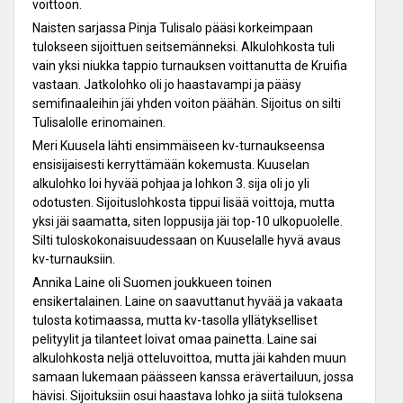
voittoon.
Naisten sarjassa Pinja Tulisalo pääsi korkeimpaan
tulokseen sijoittuen seitsemänneksi. Alkulohkosta tuli
vain yksi niukka tappio turnauksen voittanutta de Kruifia
vastaan. Jatkolohko oli jo haastavampi ja pääsy
semifinaaleihin jäi yhden voiton päähän. Sijoitus on silti
Tulisalolle erinomainen.
Meri Kuusela lähti ensimmäiseen kv-turnaukseensa
ensisijaisesti kerryttämään kokemusta. Kuuselan
alkulohko loi hyvää pohjaa ja lohkon 3. sija oli jo yli
odotusten. Sijoituslohkosta tippui lisää voittoja, mutta
yksi jäi saamatta, siten loppusija jäi top-10 ulkopuolelle.
Silti tuloskokonaisuudessaan on Kuuselalle hyvä avaus
kv-turnauksiin.
Annika Laine oli Suomen joukkueen toinen
ensikertalainen. Laine on saavuttanut hyvää ja vakaata
tulosta kotimaassa, mutta kv-tasolla yllätykselliset
pelityylit ja tilanteet loivat omaa painetta. Laine sai
alkulohkosta neljä otteluvoittoa, mutta jäi kahden muun
samaan lukemaan päässeen kanssa erävertailuun, jossa
hävisi. Sijoituksiin osui haastava lohko ja siitä tuloksena