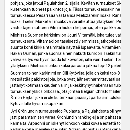
pohjan, joka jatkui Pajulahden 2. sijalla. Kevään turnaukset Slovak
kuitenkaan tuoneet palkintosijoja. Tässä turnauksessakin ne tule
turnauksessa Pesari saa vastaansa Mielczarekin lisäksi Ranskan 
lisäksi Tšekin Markéta Trnčáková voi aiheuttaa yllätyksen. Pesari
vastustajien suhteen Vilmiä hiukan helpompi, joten paikka pudot
Miehissä Suomen kärkinimi on Jouni Viitamäki, joka tulee vahvalla
turnauksesta. Viitamäki on tasaisesti ylemmissä jatkopeleissä ja 
suunta kohti kirkkainta mitalia näyttää lupaavalta. Viitamäen loh
Hakan Osman, jonka suomalainen nakutti kumoon Tšekin turnauk
vahva esitys voi hyvin tuoda lohkovoiton, sillä vain Tšekin Tomáš
yllätyksen. Miehissä lohkon kaksi parasta jatkaa top-12 peleihin.
Suomen toinen kärkinimi on Olli Kytöviita, jolla on kaksi top-8 sijaa
metsästää palkintosijoja, jotka ovat jääneet harmittavasti saav
jättänyt kotimaan kauden väliin ja keskittynyt hakemaan tulosta
turnauksen ykköslohkossa, jota johtaa Belgian Christoff Eilers. L
Šimon Rejtar, joka ei ole kuitenkaan päässyt parhaisiin tuloksiin vi
Kytöviidalle hyvän iskupaikan.
Jyri Grönlundin turnaussaldo Puolasta ja Pajulahdesta oli hyvä, sija
jätti parantamisen varaa. Grönlundin ranking-sija on pahassa pa
kannalta. Arpaonni on iskenyt lohkoon kaksi kovaa estettä top-12 
kärkipaikoilla majailevat Puolan Adrian Słoninka ja Ranskan Franc