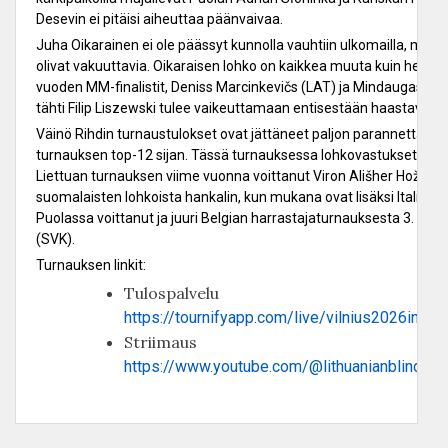
Desevin ei pitäisi aiheuttaa päänvaivaa.
Juha Oikarainen ei ole päässyt kunnolla vauhtiin ulkomailla, mutta
olivat vakuuttavia. Oikaraisen lohko on kaikkea muuta kuin helppo
vuoden MM-finalistit, Deniss Marcinkevičs (LAT) ja Mindaugas Dvy
tähti Filip Liszewski tulee vaikeuttamaan entisestään haastavaa ti
Väinö Rihdin turnaustulokset ovat jättäneet paljon parannettavaa
turnauksen top-12 sijan. Tässä turnauksessa lohkovastukset ovat P
Liettuan turnauksen viime vuonna voittanut Viron Ališher Hožanij
suomalaisten lohkoista hankalin, kun mukana ovat lisäksi Italian L
Puolassa voittanut ja juuri Belgian harrastajaturnauksesta 3. sij
(SVK).
Turnauksen linkit:
Tulospalvelu
https://tournifyapp.com/live/vilnius2026inte
Striimaus
https://www.youtube.com/@lithuanianblindsp