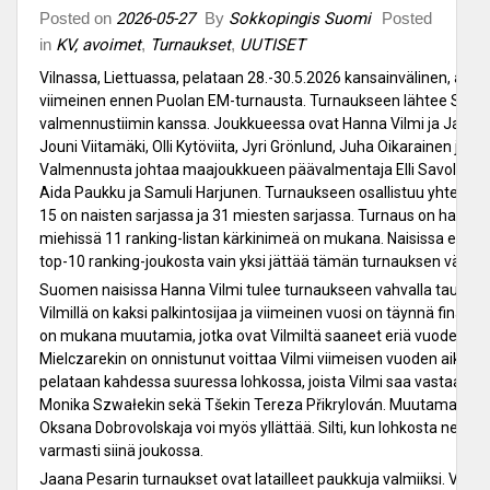
Posted on
2026-05-27
By
Sokkopingis Suomi
Posted
in
KV, avoimet
,
Turnaukset
,
UUTISET
Vilnassa, Liettuassa, pelataan 28.-30.5.2026 kansainvälinen, avoi
viimeinen ennen Puolan EM-turnausta. Turnaukseen lähtee Suo
valmennustiimin kanssa. Joukkueessa ovat Hanna Vilmi ja Jaana 
Jouni Viitamäki, Olli Kytöviita, Jyri Grönlund, Juha Oikarainen ja V
Valmennusta johtaa maajoukkueen päävalmentaja Elli Savolaine
Aida Paukku ja Samuli Harjunen. Turnaukseen osallistuu yhteensä 
15 on naisten sarjassa ja 31 miesten sarjassa. Turnaus on harvina
miehissä 11 ranking-listan kärkinimeä on mukana. Naisissa ei jä
top-10 ranking-joukosta vain yksi jättää tämän turnauksen väliin.
Suomen naisissa Hanna Vilmi tulee turnaukseen vahvalla taustal
Vilmillä on kaksi palkintosijaa ja viimeinen vuosi on täynnä finaali
on mukana muutamia, jotka ovat Vilmiltä saaneet eriä vuoden aika
Mielczarekin on onnistunut voittaa Vilmi viimeisen vuoden aikana.
pelataan kahdessa suuressa lohkossa, joista Vilmi saa vastaansa
Monika Szwałekin sekä Tšekin Tereza Přikrylován. Muutaman vuo
Oksana Dobrovolskaja voi myös yllättää. Silti, kun lohkosta neljä 
varmasti siinä joukossa.
Jaana Pesarin turnaukset ovat latailleet paukkuja valmiiksi. Vii