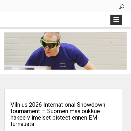
Skip
to
content
Vilnius 2026 International Showdown
tournament – Suomen maajoukkue
hakee viimeiset pisteet ennen EM-
turnausta